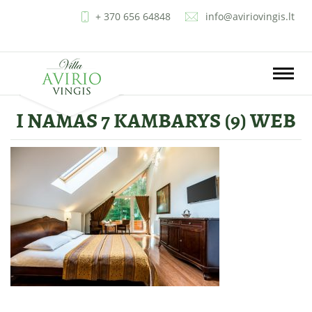
+ 370 656 64848
info@aviriovingis.lt
LT
EN
RU
PL
Toggle
naviga
I NAMAS 7 KAMBARYS (9) WEB