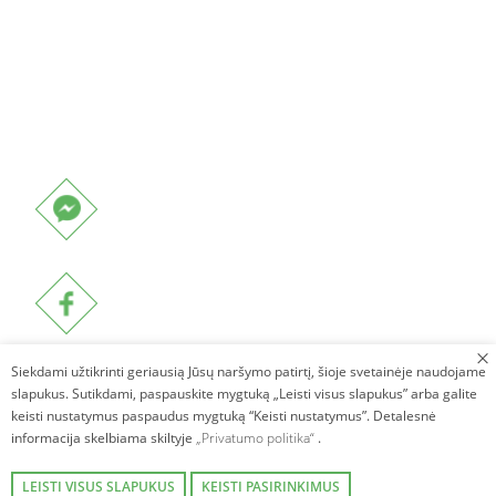
Siekdami užtikrinti geriausią Jūsų naršymo patirtį, šioje svetainėje naudojame
slapukus. Sutikdami, paspauskite mygtuką „Leisti visus slapukus” arba galite
keisti nustatymus paspaudus mygtuką “Keisti nustatymus”. Detalesnė
informacija skelbiama skiltyje
„Privatumo politika“
.
LEISTI VISUS SLAPUKUS
KEISTI PASIRINKIMUS
Autorinės teisės © 2026. Villa Avirio Vingis. Visos