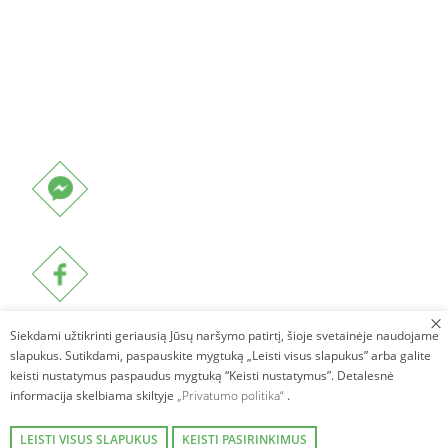
Siekdami užtikrinti geriausią Jūsų naršymo patirtį, šioje svetainėje naudojame
slapukus. Sutikdami, paspauskite mygtuką „Leisti visus slapukus” arba galite
keisti nustatymus paspaudus mygtuką “Keisti nustatymus”. Detalesnė
informacija skelbiama skiltyje
„Privatumo politika“
.
LEISTI VISUS SLAPUKUS
KEISTI PASIRINKIMUS
Autorinės teisės © 2026. Villa Avirio Vingis. Visos