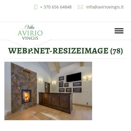
+ 370 656 64848
info@aviriovingis.lt
LT
EN
RU
PL
Toggle
naviga
WEBP.NET-RESIZEIMAGE (78)