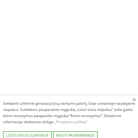
Siekdami užtikrinti geriausią Jūsų naršymo patirtį, šioje svetainėje naudojame
slapukus. Sutikdami, paspauskite mygtuką „Leisti visus slapukus” arba galite
keisti nustatymus paspaudus mygtuką “Keisti nustatymus”. Detalesnė
informacija skelbiama skiltyje
„Privatumo politika“
.
LEISTI VISUS SLAPUKUS
KEISTI PASIRINKIMUS
Autorinės teisės © 2026. Villa Avirio Vingis. Visos