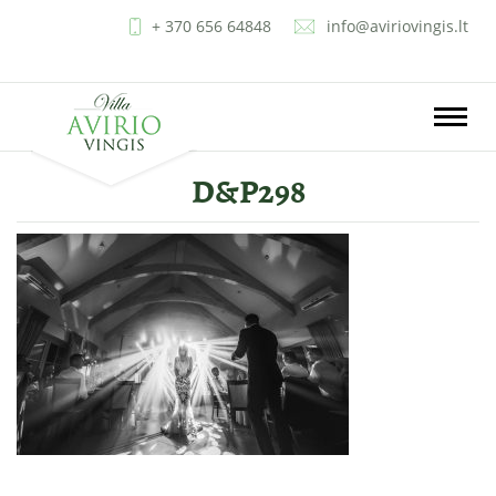
+ 370 656 64848
info@aviriovingis.lt
LT
EN
RU
PL
Toggle
naviga
D&P298