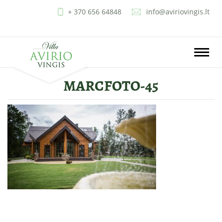
+ 370 656 64848
info@aviriovingis.lt
LT
EN
RU
PL
Toggle
naviga
MARCFOTO-45