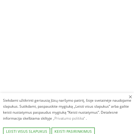
Siekdami užtikrinti geriausią Jūsų naršymo patirtį, šioje svetainėje naudojame
slapukus. Sutikdami, paspauskite mygtuką „Leisti visus slapukus” arba galite
keisti nustatymus paspaudus mygtuką “Keisti nustatymus”. Detalesnė
informacija skelbiama skiltyje
„Privatumo politika“
.
LEISTI VISUS SLAPUKUS
KEISTI PASIRINKIMUS
Autorinės teisės © 2026. Villa Avirio Vingis. Visos