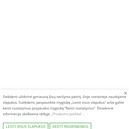
Siekdami užtikrinti geriausią Jūsų naršymo patirtį, šioje svetainėje naudojame
slapukus. Sutikdami, paspauskite mygtuką „Leisti visus slapukus” arba galite
keisti nustatymus paspaudus mygtuką “Keisti nustatymus”. Detalesnė
informacija skelbiama skiltyje
„Privatumo politika“
.
LEISTI VISUS SLAPUKUS
KEISTI PASIRINKIMUS
Autorinės teisės © 2026. Villa Avirio Vingis. Visos