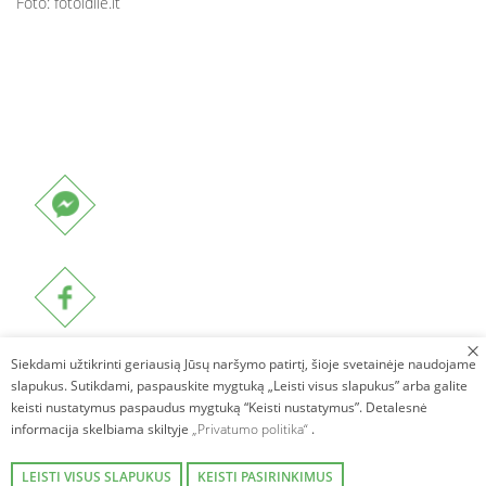
Foto: fotoidile.lt
Siekdami užtikrinti geriausią Jūsų naršymo patirtį, šioje svetainėje naudojame
slapukus. Sutikdami, paspauskite mygtuką „Leisti visus slapukus” arba galite
keisti nustatymus paspaudus mygtuką “Keisti nustatymus”. Detalesnė
informacija skelbiama skiltyje
„Privatumo politika“
.
LEISTI VISUS SLAPUKUS
KEISTI PASIRINKIMUS
Autorinės teisės © 2026. Villa Avirio Vingis. Visos