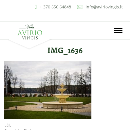
+ 370 656 64848
info@aviriovingis.lt
LT
EN
RU
PL
Toggle
naviga
IMG_1636
L&L