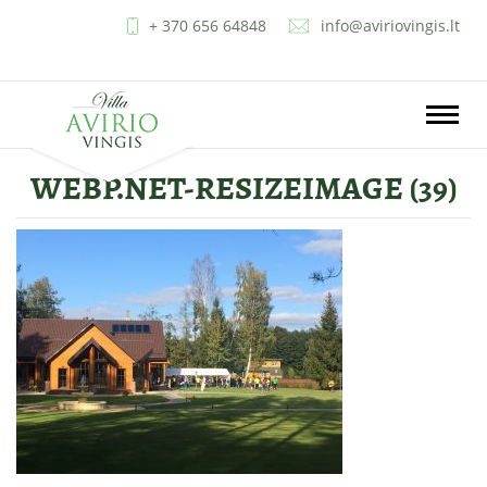
+ 370 656 64848
info@aviriovingis.lt
LT
EN
RU
PL
Toggle
naviga
WEBP.NET-RESIZEIMAGE (39)