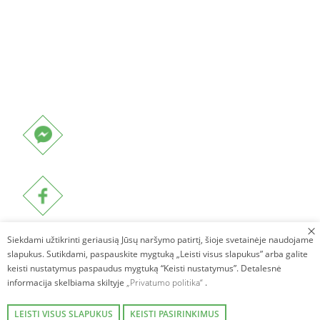
Siekdami užtikrinti geriausią Jūsų naršymo patirtį, šioje svetainėje naudojame
slapukus. Sutikdami, paspauskite mygtuką „Leisti visus slapukus” arba galite
keisti nustatymus paspaudus mygtuką “Keisti nustatymus”. Detalesnė
informacija skelbiama skiltyje
„Privatumo politika“
.
LEISTI VISUS SLAPUKUS
KEISTI PASIRINKIMUS
Autorinės teisės © 2026. Villa Avirio Vingis. Visos