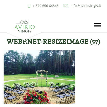
+ 370 656 64848
info@aviriovingis.lt
LT
EN
RU
PL
Toggle
naviga
WEBP.NET-RESIZEIMAGE (57)