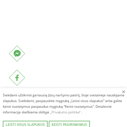
Siekdami užtikrinti geriausią Jūsų naršymo patirtį, šioje svetainėje naudojame
slapukus. Sutikdami, paspauskite mygtuką „Leisti visus slapukus” arba galite
keisti nustatymus paspaudus mygtuką “Keisti nustatymus”. Detalesnė
informacija skelbiama skiltyje
„Privatumo politika“
.
LEISTI VISUS SLAPUKUS
KEISTI PASIRINKIMUS
Autorinės teisės © 2026. Villa Avirio Vingis. Visos