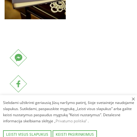
Siekdami užtikrinti geriausią Jūsų naršymo patirtį, šioje svetainėje naudojame
slapukus. Sutikdami, paspauskite mygtuką „Leisti visus slapukus” arba galite
keisti nustatymus paspaudus mygtuką “Keisti nustatymus”. Detalesnė
informacija skelbiama skiltyje
„Privatumo politika“
.
LEISTI VISUS SLAPUKUS
KEISTI PASIRINKIMUS
Autorinės teisės © 2026. Villa Avirio Vingis. Visos