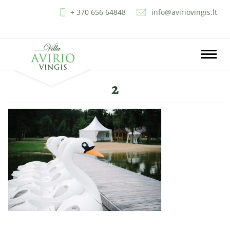
+ 370 656 64848
info@aviriovingis.lt
LT
EN
RU
PL
Toggle
naviga
2