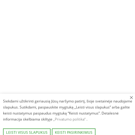
Siekdami užtikrinti geriausią Jūsų naršymo patirtį, šioje svetainėje naudojame
slapukus. Sutikdami, paspauskite mygtuką „Leisti visus slapukus” arba galite
keisti nustatymus paspaudus mygtuką “Keisti nustatymus”. Detalesnė
informacija skelbiama skiltyje
„Privatumo politika“
.
LEISTI VISUS SLAPUKUS
KEISTI PASIRINKIMUS
Autorinės teisės © 2026. Villa Avirio Vingis. Visos