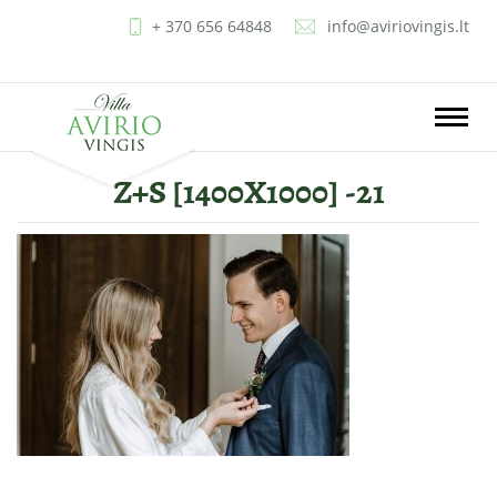
+ 370 656 64848
info@aviriovingis.lt
LT
EN
RU
PL
Toggle
naviga
Ž+S [1400X1000] -21