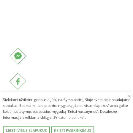
Siekdami užtikrinti geriausią Jūsų naršymo patirtį, šioje svetainėje naudojame
slapukus. Sutikdami, paspauskite mygtuką „Leisti visus slapukus” arba galite
keisti nustatymus paspaudus mygtuką “Keisti nustatymus”. Detalesnė
informacija skelbiama skiltyje
„Privatumo politika“
.
LEISTI VISUS SLAPUKUS
KEISTI PASIRINKIMUS
Autorinės teisės © 2026. Villa Avirio Vingis. Visos