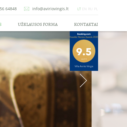
656 64848
info@aviriovingis.lt
LT
EN
RU
PL
S
UŽKLAUSOS FORMA
KONTAKTAI