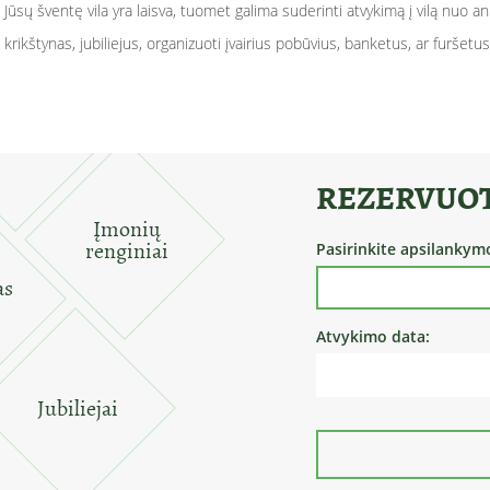
ų šventę vila yra laisva, tuomet galima suderinti atvykimą į vilą nuo ank
krikštynas, jubiliejus, organizuoti įvairius pobūvius, banketus, ar furšetus
REZERVUOT
Įmonių
renginiai
Pasirinkite apsilankymo
as
Atvykimo data:
Jubiliejai