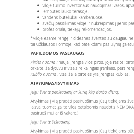
viloje turimo inventoriaus naudojimas: vazos, apva
lemputės lauko terasoje.
vandens buteliukai kambariuose.
svečių pasitikimas viloje ir nukreipimas į jiems p
profesionalių tiekėjų rekomendacijos.
*Viloje esame rengę ir didesnes šventes su daugiau nei 6
tai
Užklausos Formoje
, kad pateikdami pasiūlymą galėtum
PAPILDOMOS PASLAUGOS
Pirties nuoma :
naujai įrengta vilos pirtis. Joje rasite: p
orkaite, šaldytuvu ir visais reikalingais įrankiais, pers
Kubilo nuoma :
visai šalia pirtelės yra įrengtas kubilas.
ATVYKIMAS/IŠVYKIMAS
Jeigu šventė penktadienį ar kurią kitą darbo dieną:
Atvykimas į vilą pradėti pasiruošimus Jūsų tiekėjams šve
laisva, tuomet galite vilos patalpomis naudotis NEMOKAMA
pasiruošimui ar iš vakaro.)
Jeigu šventė šeštadienį:
Atvykimas į vilą pradėti pasiruošimus Jūsų tiekėjams būtų