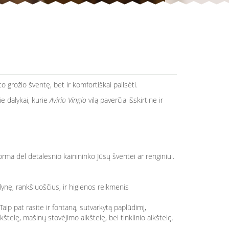
 grožio šventę, bet ir komfortiškai pailsėti.
ie dalykai, kurie
Avirio Vingio
vilą paverčia išskirtine ir
orma
dėl detalesnio kainininko Jūsų šventei ar renginiui.
alynę, rankšluoščius, ir higienos reikmenis
Taip pat rasite ir fontaną, sutvarkytą paplūdimį,
štelę, mašinų stovėjimo aikštelę, bei tinklinio aikštelę.