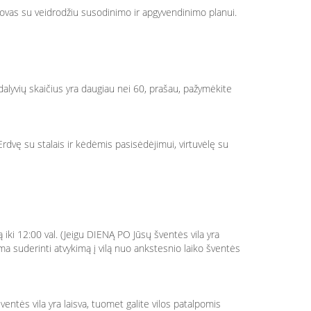
 stovas su veidrodžiu susodinimo ir apgyvendinimo planui.
dalyvių skaičius yra daugiau nei 60, prašau, pažymėkite
. Erdvę su stalais ir kėdėmis pasisėdėjimui, virtuvėlę su
iki 12:00 val. (Jeigu DIENĄ PO Jūsų šventės vila yra
ma suderinti atvykimą į vilą nuo ankstesnio laiko šventės
entės vila yra laisva, tuomet galite vilos patalpomis