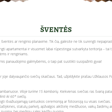
ŠVENTĖS
ventės ar renginio planavime. Tik čia, galėsite ne tik surengti nepaprasto
engti apartamentai ir visuomet labai rūpestingai sutvarkyta teritorija – tai t
ėms ir renginiams.
is panaudojimo galimybėmis, o taip pat susitikti susipažinti gyvai!
 joje dalyvaujančio svečių skaičiaus. Tad, užpildykite prašau
Užklausos F
 kambariuose.
Viloje turime 15 kambarių
. Kiekvienas svečias ras švarią pat
ti iki 60* svečių.
ngti išvažiuojamąją santuokos ceremoniją ar fotosesiją su visais svečiais. 
ašlykines, statulų parkelį, apžvalgos aikštelę medžiuose, vaikų žaidimų aik
alų nuoma, bei medinių salės kėdžių nuoma.