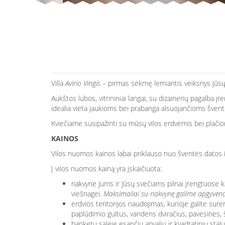
Villa
Avirio Vingis
– pirmas sėkmę lemiantis veiksnys Jūsų š
Aukštos lubos, vitrininiai langai, su dizainerių pagalba įr
idealia vieta jaukioms bei prabanga alsuojančioms švent
Kviečiame susipažinti su mūsų vilos erdvėmis bei plačiom
KAINOS
Vilos nuomos kainos labai priklauso nuo šventės datos ir
Į vilos nuomos kainą yra įskaičiuota:
nakvynė Jums ir Jūsų svečiams pilnai įrengtuose
viešnagei.
Maksimaliai su nakvynę galime apgyvendin
erdvios teritorijos naudojimas, kurioje galite sure
paplūdimio gultus, vandens dviračius, pavėsines, š
banketų salėje esančių apvalių ir kvadratinių st