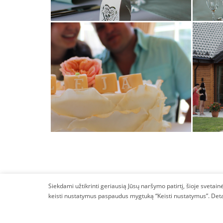
Siekdami užtikrinti geriausią Jūsų naršymo patirtį, šioje sveta
keisti nustatymus paspaudus mygtuką “Keisti nustatymus”. Deta