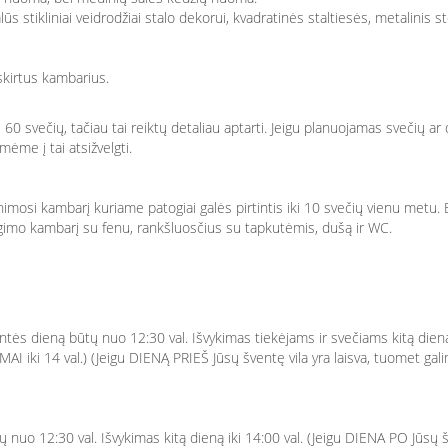
lūs stikliniai veidrodžiai stalo dekorui, kvadratinės staltiesės, metalinis
askirtus kambarius.
0 svečių, tačiau tai reiktų detaliau aptarti. Jeigu planuojamas svečių ar 
ėme į tai atsižvelgti.
irtinimosi kambarį kuriame patogiai galės pirtintis iki 10 svečių vienu metu
irengimo kambarį su fenu, rankšluosčius su tapkutėmis, dušą ir WC.
ntės dieną būtų nuo 12:30 val. Išvykimas tiekėjams ir svečiams kitą dieną 
I iki 14 val.) (Jeigu DIENĄ PRIEŠ Jūsų šventę vila yra laisva, tuomet gali
 nuo 12:30 val. Išvykimas kitą dieną iki 14:00 val. (Jeigu DIENA PO Jūsų šv