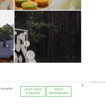
+
rba galite
LEISTI VISUS
KEISTI
SLAPUKUS
PASIRINKIMUS