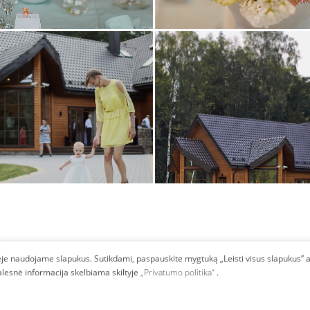
inėje naudojame slapukus. Sutikdami, paspauskite mygtuką „Leisti visus slapukus” a
lesnė informacija skelbiama skiltyje
„Privatumo politika“
.